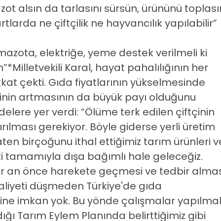
azot alsın da tarlasını sürsün, ürününü toplası
rtlarda ne çiftçilik ne hayvancılık yapılabilir”
 mazota, elektriğe, yeme destek verilmeli ki
”*Milletvekili Karal, hayat pahalılığının her
kat çekti. Gıda fiyatlarının yükselmesinde
lerinin artmasının da büyük payı olduğunu
delere yer verdi: “Ölüme terk edilen çiftçinin
rılması gerekiyor. Böyle giderse yerli üretim
n birçoğunu ithal ettiğimiz tarım ürünleri v
ki tamamıyla dışa bağımlı hale geleceğiz.
ir an önce harekete geçmesi ve tedbir alma
maliyeti düşmeden Türkiye'de gıda
e imkan yok. Bu yönde çalışmalar yapılmalı
ığı Tarım Eylem Planında belirttiğimiz gibi