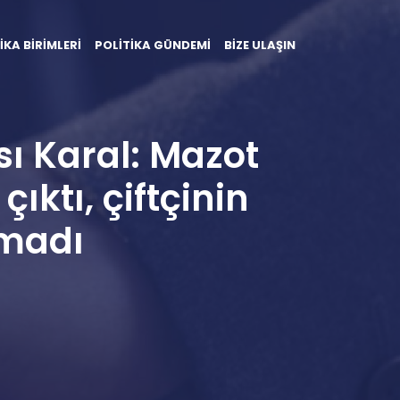
İKA BİRİMLERİ
POLİTİKA GÜNDEMİ
BİZE ULAŞIN
ı Karal: Mazot
ıktı, çiftçinin
lmadı