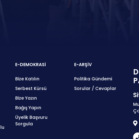
E-DEMOKRASİ
E-ARŞİV
D
P
Bize Katılın
Politika Gündemi
Serbest Kürsü
Sorular / Cevaplar
Si
Bize Yazın
Mu
Bağış Yapın
Ça
Üyelik Başvuru
Sorgula
lu