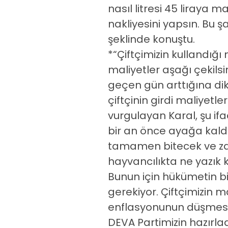
nasıl litresi 45 liraya m
nakliyesini yapsın. Bu şa
şeklinde konuştu.
*“Çiftçimizin kullandığı
maliyetler aşağı çekilsin
geçen gün arttığına dik
çiftçinin girdi maliyet
vurgulayan Karal, şu ifa
bir an önce ayağa kaldı
tamamen bitecek ve zate
hayvancılıkta ne yazık 
Bunun için hükümetin b
gerekiyor. Çiftçimizin 
enflasyonunun düşmesin
DEVA Partimizin hazırlad