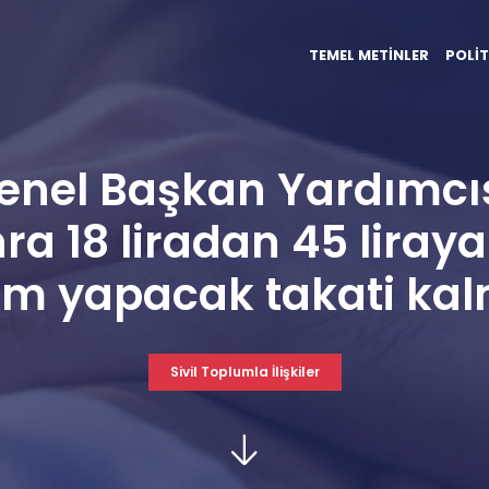
TEMEL METİNLER
POLİT
Genel Başkan Yardımcıs
 18 liradan 45 liraya ç
im yapacak takati ka
Sivil Toplumla İlişkiler