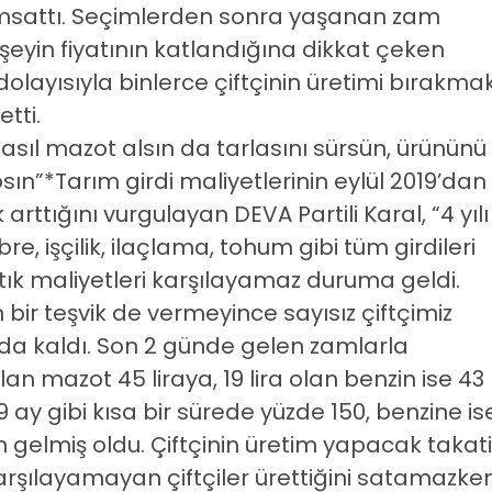
nımsattı. Seçimlerden sonra yaşanan zam
 şeyin fiyatının katlandığına dikkat çeken
dolayısıyla binlerce çiftçinin üretimi bırakma
tti.
a nasıl mazot alsın da tarlasını sürsün, ürününü
psın”*Tarım girdi maliyetlerinin eylül 2019’dan
arttığını vurgulayan DEVA Partili Karal, “4 yılı
e, işçilik, ilaçlama, tohum gibi tüm girdileri
rtık maliyetleri karşılayamaz duruma geldi.
ir teşvik de vermeyince sayısız çiftçimiz
da kaldı. Son 2 günde gelen zamlarla
an mazot 45 liraya, 19 lira olan benzin ise 43
9 ay gibi kısa bir sürede yüzde 150, benzine is
gelmiş oldu. Çiftçinin üretim yapacak takati
karşılayamayan çiftçiler ürettiğini satamazke