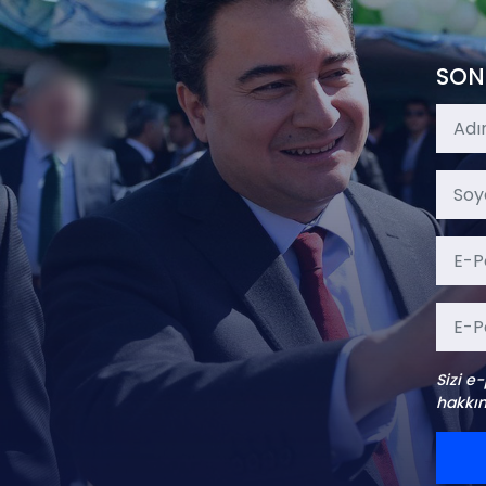
SON
Sizi e
hakkın