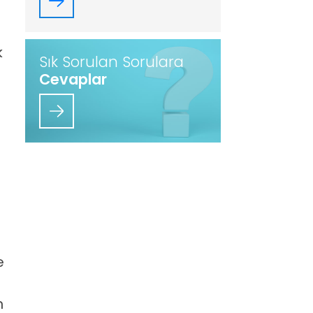
k
Sık Sorulan Sorulara
Cevaplar
e
n