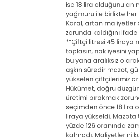
ise 18 lira olduğunu a
yağmuru ile birlikte her
Karal, artan maliyetler 
zorunda kaldığını ifade e
*“Çiftçi litresi 45 liray
toplasın, nakliyesini ya
bu yana aralıksız olarak 
aşkın süredir mazot, gübr
yükselen çiftçilerimiz a
Hükümet, doğru düzgün b
üretimi bırakmak zorun
seçimden önce 18 lira ol
liraya yükseldi. Mazota 
yüzde 126 oranında zam 
kalmadı. Maliyetlerini 